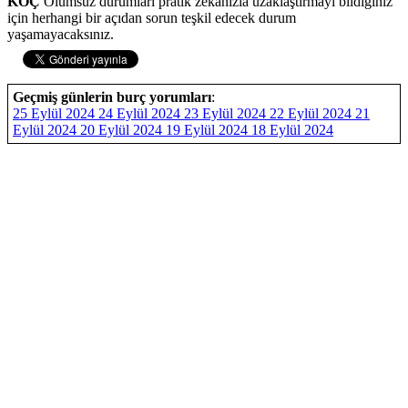
KOÇ
Olumsuz durumları pratik zekanızla uzaklaştırmayı bildiğiniz
için herhangi bir açıdan sorun teşkil edecek durum
yaşamayacaksınız.
Geçmiş günlerin burç yorumları
:
25 Eylül 2024
24 Eylül 2024
23 Eylül 2024
22 Eylül 2024
21
Eylül 2024
20 Eylül 2024
19 Eylül 2024
18 Eylül 2024